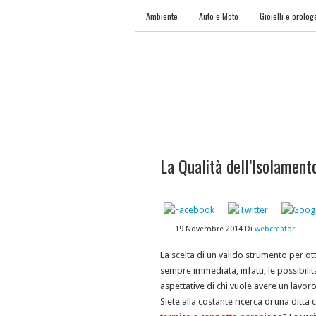
Ambiente
Auto e Moto
Gioielli e orolog
HOME
REGISTRATI
CONTATTI
M
La Qualità dell’Isolamen
19 Novembre 2014
Di
webcreator
La scelta di un valido strumento per ott
sempre immediata, infatti, le possibil
aspettative di chi vuole avere un lavoro
Siete alla costante ricerca di una ditt