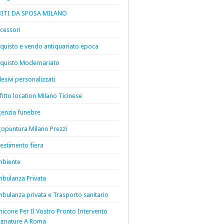
BITI DA SPOSA MILANO
cessori
quisto e vendo antiquariato epoca
quisto Modernariato
esivi personalizzati
fitto location Milano Ticinese
enzia funebre
opuntura Milano Prezzi
lestimento fiera
biente
bulanza Privata
bulanza privata e Trasporto sanitario
icone Per Il Vostro Pronto Intervento
gnature A Roma