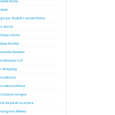
dante Roma
danti
gni per disabili e anziani Roma
x doccia
lcinacci Roma
ldaie Beretta
merette Bambini
ncellazione Crif
r Wrapping
rroattrezzi
rroattrezzi Roma
rrozzeria Seregno
rta da parati su misura
rtongesso Milano