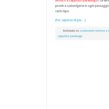
termico a cappotto parabiago
? La ver
pronti a coinvolgervi in ogni passaggio 
certo tipo.
[Per saperne di più…]
Archiviato in:
isolamento termico a 
cappotto parabiago