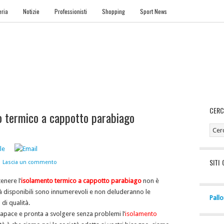
eria
Notizie
Professionisti
Shopping
Sport News
APPA SITO
CERC
to termico a cappotto parabiago
SITI 
Lascia un commento
enere l’
isolamento termico a cappotto parabiago
non è
ità disponibili sono innumerevoli e non deluderanno le
Pallo
 di qualità.
a capace e pronta a svolgere senza problemi l’
isolamento