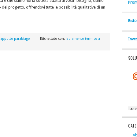
ità è che siamo noi la società adatta ai vostri bisogno, siamo
Pron
del progetto, offrendovi tutte le possibilità qualitative di un
Rist
cappotto parabiago
Etichettato con:
isolamento termico a
Inve
SOLU
CATE
Ab