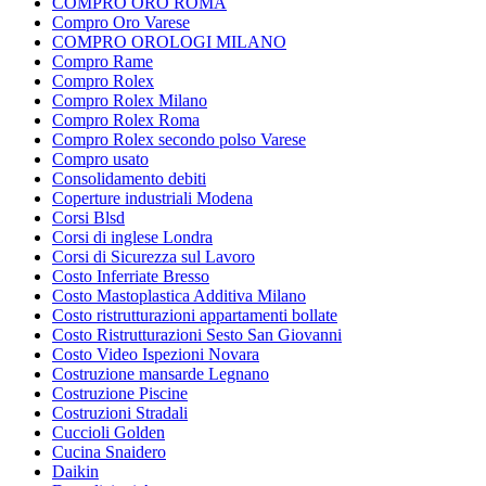
COMPRO ORO ROMA
Compro Oro Varese
COMPRO OROLOGI MILANO
Compro Rame
Compro Rolex
Compro Rolex Milano
Compro Rolex Roma
Compro Rolex secondo polso Varese
Compro usato
Consolidamento debiti
Coperture industriali Modena
Corsi Blsd
Corsi di inglese Londra
Corsi di Sicurezza sul Lavoro
Costo Inferriate Bresso
Costo Mastoplastica Additiva Milano
Costo ristrutturazioni appartamenti bollate
Costo Ristrutturazioni Sesto San Giovanni
Costo Video Ispezioni Novara
Costruzione mansarde Legnano
Costruzione Piscine
Costruzioni Stradali
Cuccioli Golden
Cucina Snaidero
Daikin