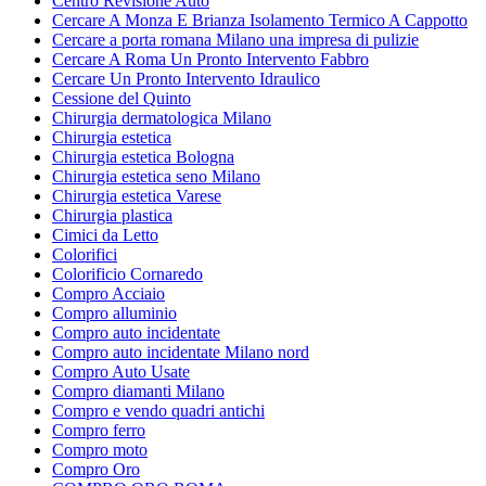
Centro Revisione Auto
Cercare A Monza E Brianza Isolamento Termico A Cappotto
Cercare a porta romana Milano una impresa di pulizie
Cercare A Roma Un Pronto Intervento Fabbro
Cercare Un Pronto Intervento Idraulico
Cessione del Quinto
Chirurgia dermatologica Milano
Chirurgia estetica
Chirurgia estetica Bologna
Chirurgia estetica seno Milano
Chirurgia estetica Varese
Chirurgia plastica
Cimici da Letto
Colorifici
Colorificio Cornaredo
Compro Acciaio
Compro alluminio
Compro auto incidentate
Compro auto incidentate Milano nord
Compro Auto Usate
Compro diamanti Milano
Compro e vendo quadri antichi
Compro ferro
Compro moto
Compro Oro