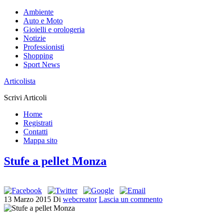
Ambiente
Auto e Moto
Gioielli e orologeria
Notizie
Professionisti
Shopping
Sport News
Articolista
Scrivi Articoli
Home
Registrati
Contatti
Mappa sito
Stufe a pellet Monza
13 Marzo 2015
Di
webcreator
Lascia un commento