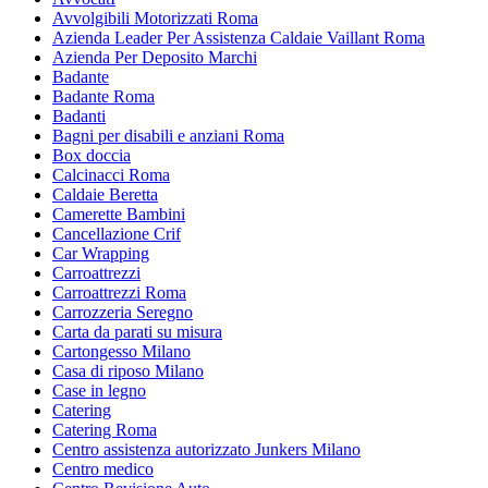
Avvolgibili Motorizzati Roma
Azienda Leader Per Assistenza Caldaie Vaillant Roma
Azienda Per Deposito Marchi
Badante
Badante Roma
Badanti
Bagni per disabili e anziani Roma
Box doccia
Calcinacci Roma
Caldaie Beretta
Camerette Bambini
Cancellazione Crif
Car Wrapping
Carroattrezzi
Carroattrezzi Roma
Carrozzeria Seregno
Carta da parati su misura
Cartongesso Milano
Casa di riposo Milano
Case in legno
Catering
Catering Roma
Centro assistenza autorizzato Junkers Milano
Centro medico