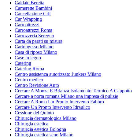
Caldaie Beretta
Camerette Bambini
Cancellazione Crif
Car Wrapping
Carroattrezzi
Carroattrezzi Roma
Carrozzeria Seregno
Carta da parati su misura
Cartongesso Milano
Casa di riposo Milano
Case in legno
Catering
Catering Roma
Centro assistenza autorizzato Junkers Milano
Centro medico
Centro Revisione Auto
Cercare A Monza E Brianza Isolamento Termico A Cappotto
Cercare a porta romana Milano una impresa di pulizie
Cercare A Roma Un Pronto Intervento Fabbro
Cercare Un Pronto Intervento Idraulico
Cessione del Quinto
Chirurgia dermatologica Milano
Chirurgia estetica
Chirurgia estetica Bologna
Chirurgia estetica seno Milano