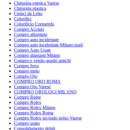
Chirurgia estetica Varese
Chirurgia plastica
Cimici da Letto
Colorifici
Colorificio Cornaredo
Compro Acciaio
Compro alluminio
Compro auto incidentate
Compro auto incidentate Milano nord
Compro Auto Usate
Compro diamanti Milano
Compro e vendo quadri antichi
Compro ferro
Compro moto
Compro Oro
COMPRO ORO ROMA
Compro Oro Varese
COMPRO OROLOGI MILANO
Compro Rame
Compro Rolex
Compro Rolex Milano
Compro Rolex Roma
Compro Rolex secondo polso Varese
Compro usato
Consolidamento debiti