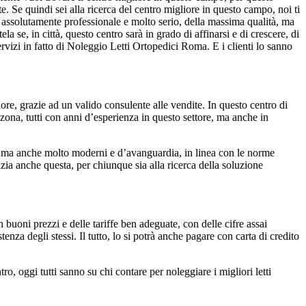
e. Se quindi sei alla ricerca del centro migliore in questo campo, noi ti
ro assolutamente professionale e molto serio, della massima qualità, ma
a se, in città, questo centro sarà in grado di affinarsi e di crescere, di
rvizi in fatto di Noleggio Letti Ortopedici Roma. E i clienti lo sanno
gliore, grazie ad un valido consulente alle vendite. In questo centro di
 zona, tutti con anni d’esperienza in questo settore, ma anche in
celta ma anche molto moderni e d’avanguardia, in linea con le norme
ia anche questa, per chiunque sia alla ricerca della soluzione
 buoni prezzi e delle tariffe ben adeguate, con delle cifre assai
enza degli stessi. Il tutto, lo si potrà anche pagare con carta di credito
ro, oggi tutti sanno su chi contare per noleggiare i migliori letti