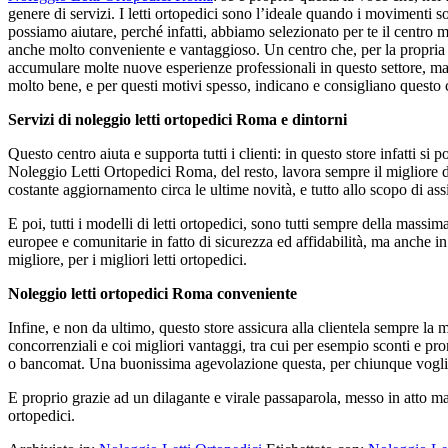
genere di servizi. I letti ortopedici sono l’ideale quando i movimenti s
possiamo aiutare, perché infatti, abbiamo selezionato per te il centro m
anche molto conveniente e vantaggioso. Un centro che, per la propria clie
accumulare molte nuove esperienze professionali in questo settore, ma a
molto bene, e per questi motivi spesso, indicano e consigliano questo c
Servizi di noleggio letti ortopedici Roma e dintorni
Questo centro aiuta e supporta tutti i clienti: in questo store infatti si
Noleggio Letti Ortopedici Roma, del resto, lavora sempre il migliore deg
costante aggiornamento circa le ultime novità, e tutto allo scopo di assi
E poi, tutti i modelli di letti ortopedici, sono tutti sempre della mass
europee e comunitarie in fatto di sicurezza ed affidabilità, ma anche 
migliore, per i migliori letti ortopedici.
Noleggio letti ortopedici Roma conveniente
Infine, e non da ultimo, questo store assicura alla clientela sempre la 
concorrenziali e coi migliori vantaggi, tra cui per esempio sconti e prom
o bancomat. Una buonissima agevolazione questa, per chiunque voglia n
E proprio grazie ad un dilagante e virale passaparola, messo in atto ma a
ortopedici.