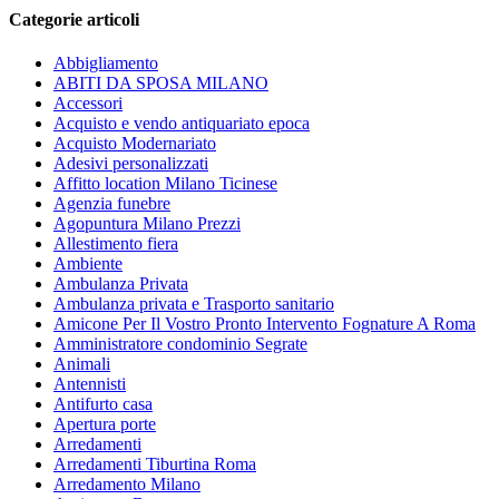
Categorie articoli
Abbigliamento
ABITI DA SPOSA MILANO
Accessori
Acquisto e vendo antiquariato epoca
Acquisto Modernariato
Adesivi personalizzati
Affitto location Milano Ticinese
Agenzia funebre
Agopuntura Milano Prezzi
Allestimento fiera
Ambiente
Ambulanza Privata
Ambulanza privata e Trasporto sanitario
Amicone Per Il Vostro Pronto Intervento Fognature A Roma
Amministratore condominio Segrate
Animali
Antennisti
Antifurto casa
Apertura porte
Arredamenti
Arredamenti Tiburtina Roma
Arredamento Milano