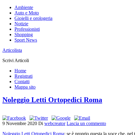
Ambiente
Auto e Moto
Gioielli e orologeria
Notizie
Professionisti
Shopping
Sport News
Articolista
Scrivi Articoli
Home
Registrati
Contatti
Mappa sito
Noleggio Letti Ortopedici Roma
9 Novembre 2020
Di
webcreator
Lascia un commento
Noleggio Letti Ortopedici Roma
: se è proprio questa la voce che, ne