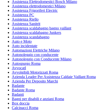
Assistenza Elettrodomestici Bosch Milano
Assistenza elettrodomestici Milano
Assistenza Frigoriferi Electric
Assistenza PC
Assistenza Riello
Assistenza Sanitrit
Assistenza scaldabagno bagno vaillant
Assistenza scaldabagno Junkers
Assistenza scandabagno
Auto e Moto
Auto incidentate
Automazioni Elettriche Milano
Autonoleggio con conducente
Autonoleggio con Conducente Milano
Autospurgo Roma
AvvocatI
Avvolgibili Motorizzati Roma
Azienda Leader Per Assistenza Caldaie Vaillant Roma
Azienda Per Deposito Marchi
Badante
Badante Roma
Badanti
Bagni per disabili e anziani Roma
Box doccia
Calcinacci Roma