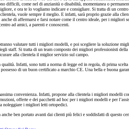
ono difficili, come nel di anzianità o disabilità, momentanea o permanent
igliore, e ora te lo vogliamo indicare e consigliare. Si tratta di un cent
ntela, vuole sempre il meglio. E infatti, sarà proprio grazie alla clientel
nche di affermarsi e farsi notare come il centro ideale, per i migliori se
entro ad amici, a parenti e conoscenti.
 potranno valutare tutti i migliori modelli, e poi scegliere la soluzione mi
li staff. Si tratta di un team composto dei migliori professionisti della
curare alla clientela il miglior servizio sul campo.
ima qualità. Infatti, sono tutti a norma di legge ed in regola, di prima s
in possesso di un buon certificato a marchio CE. Una bella e buona garanz
massima convenienza. Infatti, propone alla clientela i migliori modelli con
ozioni, offerte e dei pacchetti ad hoc per i migliori modelli e per l’assist
oleggiare i migliori letti ortopedici.
nche ben portato avanti dai clienti più felici e soddisfatti di questo cent