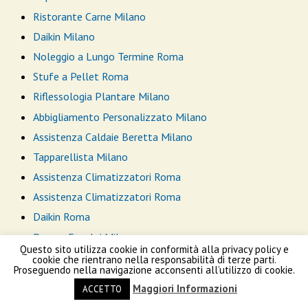
Ristorante Carne Milano
Daikin Milano
Noleggio a Lungo Termine Roma
Stufe a Pellet Roma
Riflessologia Plantare Milano
Abbigliamento Personalizzato Milano
Assistenza Caldaie Beretta Milano
Tapparellista Milano
Assistenza Climatizzatori Roma
Assistenza Climatizzatori Roma
Daikin Roma
Pompe Funebri Milano
Questo sito utilizza cookie in conformità alla privacy policy e
Arredare Casa Roma
cookie che rientrano nella responsabilità di terze parti.
Proseguendo nella navigazione acconsenti all’utilizzo di cookie.
Infissi Roma
Maggiori Informazioni
ACCETTO
Disinfestazioni Roma