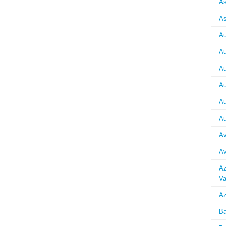
As
As
Au
Au
Au
Au
Au
Au
Av
Av
Az
Va
Az
Ba