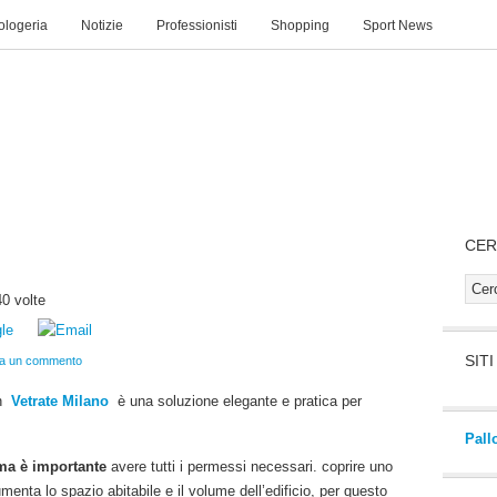
rologeria
Notizie
Professionisti
Shopping
Sport News
TI
MAPPA SITO
CER
0 volte
SIT
ia un commento
on
Vetrate Milano
è una soluzione elegante e pratica per
Pall
rma è importante
avere tutti i permessi necessari. coprire uno
umenta lo spazio abitabile e il volume dell’edificio, per questo