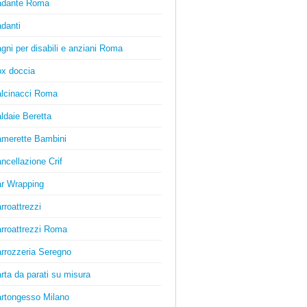
adante Roma
danti
gni per disabili e anziani Roma
x doccia
lcinacci Roma
ldaie Beretta
merette Bambini
ncellazione Crif
r Wrapping
rroattrezzi
rroattrezzi Roma
rrozzeria Seregno
rta da parati su misura
rtongesso Milano