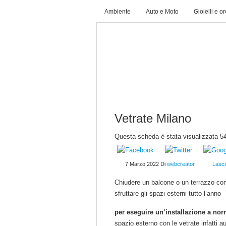
Ambiente
Auto e Moto
Gioielli e o
HOME
REGISTRATI
CONTAT
Vetrate Milano
Questa scheda è stata visualizzata 54
7 Marzo 2022
Di
webcreator
Lasc
Chiudere un balcone o un terrazzo c
sfruttare gli spazi esterni tutto l’anno
per eseguire un’installazione a no
spazio esterno con le vetrate infatti a