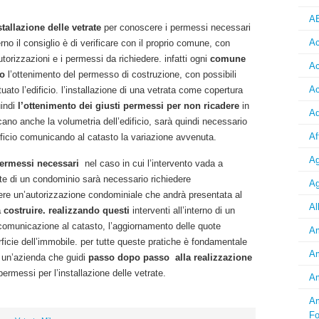
A
tallazione delle vetrate
per conoscere i permessi necessari
Ac
erno il consiglio è di verificare con il proprio comune, con
autorizzazioni e i permessi da richiedere. infatti ogni
comune
Ac
do
l’ottenimento del permesso di costruzione, con possibili
Ac
ituato l’edificio. l’installazione di una vetrata come copertura
uindi
l’ottenimento dei giusti permessi per non ricadere
in
Ad
cano anche la volumetria dell’edificio, sarà quindi necessario
Af
ificio comunicando al catasto la variazione avvenuta.
Ag
permessi necessari
nel caso in cui l’intervento vada a
rte di un condominio sarà necessario richiedere
Ag
nere un’autorizzazione condominiale che andrà presentata al
Al
 costruire. realizzando questi
interventi all’interno di un
 comunicazione al catasto, l’aggiornamento delle quote
Am
rficie dell’immobile. per tutte queste pratiche è fondamentale
Am
i un’azienda che guidi
passo dopo passo alla realizzazione
permessi per l’installazione delle vetrate.
Am
Am
Fo