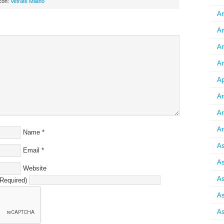
 con:
Vetrate Milano
Am
An
An
An
Ap
Ar
Ar
Ar
Name
*
As
Email
*
As
Website
As
(Required)
As
As