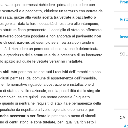
Pron
ativa e quali permessi richiedere. prima di procedere con
se scorrevoli o a pacchetto, chiudere un terrazzo con vetrate da
lizzata, grazie alla vasta
scelta tra vetrate a pacchetto o
Rist
sigenza. data la loro necessità di resistere alle intemperie,
na struttura fissa permanente. il consiglio di stato ha affermato
ttraverso copertura poggiata e non ancorata al pavimento
non
Inve
o di costruzione
, ad esempio se si realizza con tende o
essità di richiedere un permesso di costruzione è determinata
SOL
dalla grandezza della struttura e dalla presenza di un intervento
 lo spazio sul quale
le vetrate verranno installate
.
 abilitato
per stabilire che tutti i requisiti dell’immobile siano
a i giusti permessi dal comune di appartenenza dell’immobile,
he. le normative riguardo la costruzione e installazione di
o di stato a livello nazionale, con la possibilità
delle singole
articolari. esiste quindi una norma generale (in questo
 quando si rientra nei requisiti di stabilità e permanenza della
ecifiche da rispettare a livello regionale e comunale. per
anche necessario verificare
la presenza o meno di vincoli
CAT
o di centri storici e zone tutelate, per i quali va richiesto il
Ab