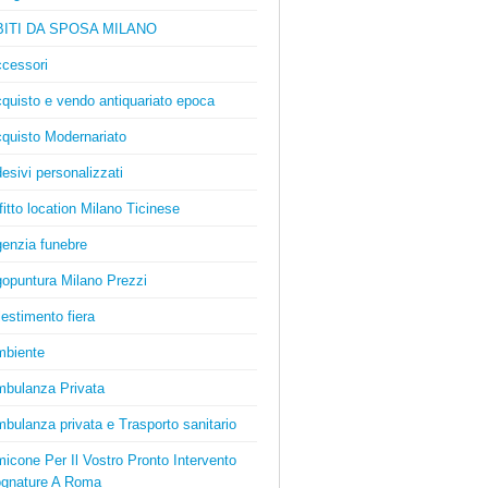
BITI DA SPOSA MILANO
cessori
quisto e vendo antiquariato epoca
quisto Modernariato
esivi personalizzati
fitto location Milano Ticinese
enzia funebre
opuntura Milano Prezzi
lestimento fiera
biente
bulanza Privata
bulanza privata e Trasporto sanitario
icone Per Il Vostro Pronto Intervento
gnature A Roma