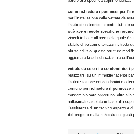
parere alla specifica soprintendenza.
come richiedere i permessi per l’ins
per l’installazione delle vetrate da est
l’aiuto di un tecnico esperto, tutte le 
può avere regole specifiche riguar
vincoli in base all’area nella quale è s
stabile di balconi e terrazzi richiede q
abuso edilizio. queste strutture modifi
aggiornare la scheda catastale dell’ed
vetrate da esterni e condominio: i 
realizzarsi su un immobile facente pa
l’autorizzazione dei condomini e otte
comune per
richiedere il permesso a
condominio sarà opportuno, oltre alla
millesimali calcolate in base alla supe
l’assistenza di un tecnico esperto e d
del
progetto e alla richiesta dei giusti 