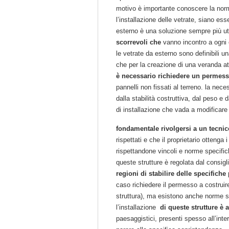
motivo è importante conoscere la norm
l’installazione delle vetrate, siano es
esterno è una soluzione sempre più uti
scorrevoli che
vanno incontro a ogni e
le vetrate da esterno sono definibili u
che per la creazione di una veranda a
è necessario richiedere un permess
pannelli non fissati al terreno. la nec
dalla stabilità costruttiva, dal peso e 
di installazione che vada a modificare
fondamentale rivolgersi a un tecnico
rispettati e che il proprietario otteng
rispettandone vincoli e norme specific
queste strutture è regolata dal consigli
regioni di stabilire delle specifiche
p
caso richiedere il permesso a costruire
struttura), ma esistono anche norme sp
l’installazione
di queste strutture è 
paesaggistici, presenti spesso all’intern