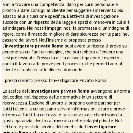
anni a trovare una competenza, dato per cui il personale è
pronto a dare consigli al cliente per suggerire l’intervento più
adatto alla situazione specifica. L’attività di investigazione
succede con un rispetto della legge e spazi di manovra in cui si è
ad indagare. Nei nostri impegni noti la promessa di un’indagine di
rigore, come il metodo migliore di dare sicurezze per le parti nel
passare dei lavori. Nell’insieme di proposte presso
l’
investigatore privato Roma
puoi avere la ricerca di prove su
persone su cui fare un’indagine, che potrebbero difendere una
tesi processuale. Presso la ditta di investigazione, l’esperto
punta il lavoro alle prove per il processo, che permettano al
cliente di replicare alle diverse domande.
I prezzi corretti presso l’Investigatore Privato Roma
Le scelte dell’
investigatore privato Roma
avvengono a norma
del codice, nel rispetto delle normative in un settore di
riservatezza. L’azione di lavoro si propone come partner per
tutti i clienti, a cui possano servire informazioni sicure e prove
intorno ai fatti. La certezza e la sicurezza dei clienti sono la
giusta garanzia, dentro al mercato delle indagini private. Nel
settore è possibile servirsi dei benefici dell’
investigatore
privato Roma
, che porti ad offrire informazioni pubbliche ma