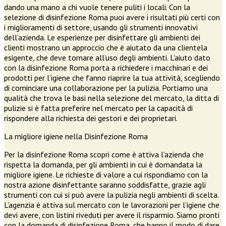
dando una mano a chi vuole tenere puliti i locali. Con la
selezione di disinfezione Roma puoi avere i risultati più certi con
i miglioramenti di settore, usando gli strumenti innovativi
dell’azienda. Le esperienze per disinfettare gli ambienti dei
clienti mostrano un approccio che è aiutato da una clientela
esigente, che deve tornare all’uso degli ambienti. L’aiuto dato
con la disinfezione Roma porta a richiedere i macchinari e dei
prodotti per l’igiene che fanno riaprire la tua attività, scegliendo
di cominciare una collaborazione per la pulizia. Portiamo una
qualità che trova le basi nella selezione del mercato, la ditta di
pulizie si è fatta preferire nel mercato per la capacità di
rispondere alla richiesta dei gestori e dei proprietari.
La migliore igiene nella Disinfezione Roma
Per la disinfezione Roma scopri come è attiva l’azienda che
rispetta la domanda, per gli ambienti in cui è domandata la
migliore igiene. Le richieste di valore a cui rispondiamo con la
nostra azione disinfettante saranno soddisfatte, grazie agli
strumenti con cui si può avere la pulizia negli ambienti di scelta.
L’agenzia è attiva sul mercato con le lavorazioni per l’igiene che
devi avere, con listini riveduti per avere il risparmio. Siamo pronti
con la domanda di disinfezione Roma, che hanno il modo di dare