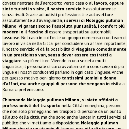
dovete rientrare dall’aeroporto verso casa o al
lavoro, oppure
siete turisti in visita, il nostro servizio
è assolutamente
senza rivali. Grazie ad autisti professionisti e autovetture
assolutamente all’avanguardia,
i servizi di
Noleggio pullman
Milano
vi garantiscono l’assoluta puntualità, i comfort più
moderni e il fascino
di essere trasportati su automobili
lussuose. Nel caso in cui foste un gruppo numerosa o un team di
lavoro in visita nella Città per concludere un affare importante,
il nostro servizio vi dà la possibilità di
viaggiare comodamente
in un prestigioso van, senza dover essere costretti a
viaggiare
su più vetture. Vivendo in una società multi
linguistica, il personale di cui ci avvaliamo è a conoscenza di più
lingue e i nostri conducenti parlano in ogni caso l’inglese. Anche
per questo motivo ogni giorno
tantissimi uomini e donne
d’affari, ma anche gruppi di persone che vengono in
visita a
Roma ci preferiscono.
Chiamando Noleggio pullman Milano
, vi siete affidati a
professionisti del trasporto
nella Città meneghina, persone
che non solo primeggiano nei trasporti di persone da un punto
all’altro della città, ma che sono anche leader in tutti i servizi al
pubblico che vi mettiamo a disposizione.
Noleggio pullman
Milano
che sia un viaggio di lavoro, una gita di piacere,
una