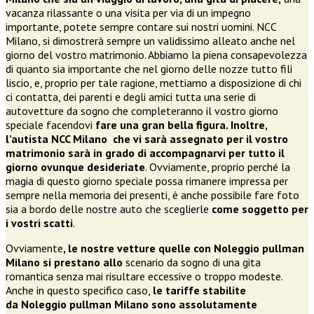
vacanza rilassante o una visita per via di un impegno
importante, potete sempre contare sui nostri uomini. NCC
Milano, si dimostrerà sempre un validissimo alleato anche nel
giorno del vostro matrimonio. Abbiamo la piena consapevolezza
di quanto sia importante che nel giorno delle nozze tutto fili
liscio, e, proprio per tale ragione, mettiamo a disposizione di chi
ci contatta, dei parenti e degli amici tutta una serie di
autovetture da sogno che completeranno il vostro giorno
speciale facendovi
fare una gran bella figura. Inoltre,
l’autista NCC Milano che vi sarà assegnato per il vostro
matrimonio sarà in grado di accompagnarvi per tutto il
giorno ovunque desideriate
. Ovviamente, proprio perché la
magia di questo giorno speciale possa rimanere impressa per
sempre nella memoria dei presenti, è anche possibile fare foto
sia a bordo delle nostre auto che sceglierle
come soggetto per
i vostri scatti
.
Ovviamente
, le nostre vetture quelle con
Noleggio pullman
Milano
si prestano allo
scenario da sogno di una gita
romantica senza mai risultare eccessive o troppo modeste.
Anche in questo specifico caso,
le tariffe stabilite
da
Noleggio pullman Milano
sono assolutamente