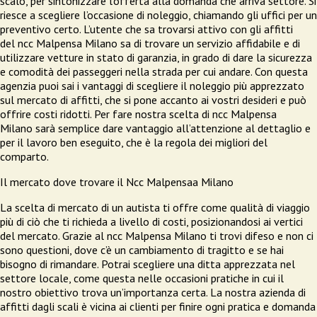
scalo, per sintonizzare l’offerta alla domanda che arriva settore. Si
riesce a scegliere l’occasione di noleggio, chiamando gli uffici per un
preventivo certo. L’utente che sa trovarsi attivo con gli affitti
del ncc Malpensa Milano sa di trovare un servizio affidabile e di
utilizzare vetture in stato di garanzia, in grado di dare la sicurezza
e comodità dei passeggeri nella strada per cui andare. Con questa
agenzia puoi sai i vantaggi di scegliere il noleggio più apprezzato
sul mercato di affitti, che si pone accanto ai vostri desideri e può
offrire costi ridotti. Per fare nostra scelta di ncc Malpensa
Milano sarà semplice dare vantaggio all’attenzione al dettaglio e
per il lavoro ben eseguito, che è la regola dei migliori del
comparto.
Il mercato dove trovare il Ncc Malpensaa Milano
La scelta di mercato di un autista ti offre come qualità di viaggio
più di ciò che ti richieda a livello di costi, posizionandosi ai vertici
del mercato. Grazie al ncc Malpensa Milano ti trovi difeso e non ci
sono questioni, dove c’è un cambiamento di tragitto e se hai
bisogno di rimandare. Potrai scegliere una ditta apprezzata nel
settore locale, come questa nelle occasioni pratiche in cui il
nostro obiettivo trova un’importanza certa. La nostra azienda di
affitti dagli scali è vicina ai clienti per finire ogni pratica e domanda