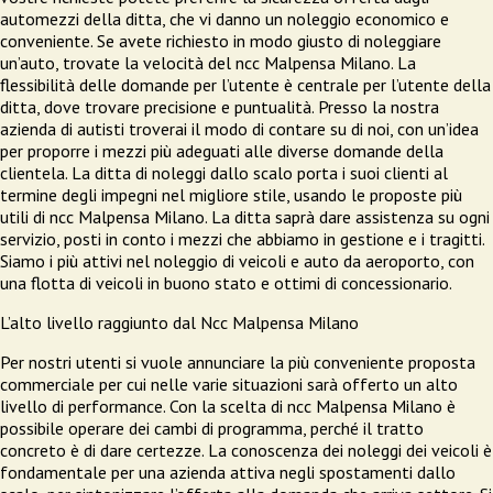
automezzi della ditta, che vi danno un noleggio economico e
conveniente. Se avete richiesto in modo giusto di noleggiare
un’auto, trovate la velocità del ncc Malpensa Milano. La
flessibilità delle domande per l’utente è centrale per l’utente della
ditta, dove trovare precisione e puntualità. Presso la nostra
azienda di autisti troverai il modo di contare su di noi, con un’idea
per proporre i mezzi più adeguati alle diverse domande della
clientela. La ditta di noleggi dallo scalo porta i suoi clienti al
termine degli impegni nel migliore stile, usando le proposte più
utili di ncc Malpensa Milano. La ditta saprà dare assistenza su ogni
servizio, posti in conto i mezzi che abbiamo in gestione e i tragitti.
Siamo i più attivi nel noleggio di veicoli e auto da aeroporto, con
una flotta di veicoli in buono stato e ottimi di concessionario.
L’alto livello raggiunto dal Ncc Malpensa Milano
Per nostri utenti si vuole annunciare la più conveniente proposta
commerciale per cui nelle varie situazioni sarà offerto un alto
livello di performance. Con la scelta di ncc Malpensa Milano è
possibile operare dei cambi di programma, perché il tratto
concreto è di dare certezze. La conoscenza dei noleggi dei veicoli è
fondamentale per una azienda attiva negli spostamenti dallo