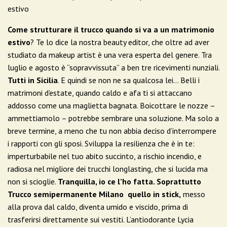
estivo
Come strutturare il trucco quando si va a un matrimonio
estivo
? Te lo dice la nostra beauty editor, che oltre ad aver
studiato da makeup artist è una vera esperta del genere. Tra
luglio e agosto è “sopravvissuta” a ben tre ricevimenti nunziali.
Tutti in Sicilia
. E quindi se non ne sa qualcosa lei… Belli i
matrimoni d’estate, quando caldo e afa ti si attaccano
addosso come una maglietta bagnata. Boicottare le nozze –
ammettiamolo – potrebbe sembrare una soluzione. Ma solo a
breve termine, a meno che tu non abbia deciso d’interrompere
i rapporti con gli sposi. Sviluppa la resilienza che è in te:
imperturbabile nel tuo abito succinto, a rischio incendio, e
radiosa nel migliore dei trucchi longlasting, che si lucida ma
non si scioglie.
Tranquilla, io ce l’ho fatta. Soprattutto
Trucco semipermanente Milano quello in stick,
messo
alla prova dal caldo, diventa umido e viscido, prima di
trasferirsi direttamente sui vestiti. L’antiodorante Lycia