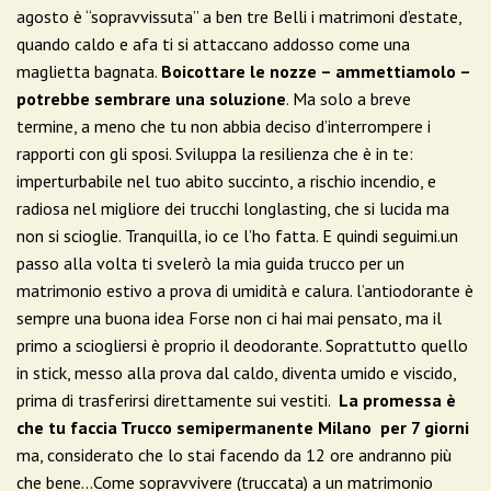
agosto è “sopravvissuta” a ben tre Belli i matrimoni d’estate,
quando caldo e afa ti si attaccano addosso come una
maglietta bagnata.
Boicottare le nozze – ammettiamolo –
potrebbe sembrare una soluzione
. Ma solo a breve
termine, a meno che tu non abbia deciso d’interrompere i
rapporti con gli sposi. Sviluppa la resilienza che è in te:
imperturbabile nel tuo abito succinto, a rischio incendio, e
radiosa nel migliore dei trucchi longlasting, che si lucida ma
non si scioglie. Tranquilla, io ce l’ho fatta. E quindi seguimi.un
passo alla volta ti svelerò la mia guida trucco per un
matrimonio estivo a prova di umidità e calura. l’antiodorante è
sempre una buona idea Forse non ci hai mai pensato, ma il
primo a sciogliersi è proprio il deodorante. Soprattutto quello
in stick, messo alla prova dal caldo, diventa umido e viscido,
prima di trasferirsi direttamente sui vestiti.
La promessa è
che tu faccia Trucco semipermanente Milano per 7 giorni
ma, considerato che lo stai facendo da 12 ore andranno più
che bene…Come sopravvivere (truccata) a un matrimonio