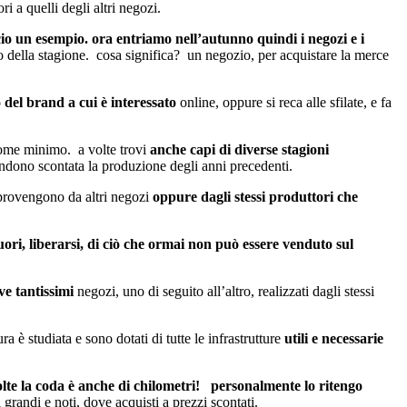
 a quelli degli altri negozi.
cio un esempio. ora entriamo nell’autunno quindi i negozi e i
 della stagione. cosa significa? un negozio, per acquistare la merce
 del brand a cui è interessato
online, oppure si reca alle sfilate, e fa
come minimo. a volte trovi
anche capi di diverse stagioni
ndono scontata la produzione degli anni precedenti.
t provengono da altri negozi
oppure dagli stessi produttori che
fuori, liberarsi, di ciò che ormai non può essere venduto sul
ve tantissimi
negozi, uno di seguito all’altro, realizzati dagli stessi
 è studiata e sono dotati di tutte le infrastrutture
utili e necessarie
lte la coda è anche di chilometri!
personalmente lo ritengo
i grandi e noti, dove acquisti a prezzi scontati.