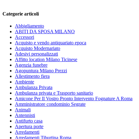
Categorie articoli
Abbigliamento
ABITI DA SPOSA MILANO
Accessori
Acquisto e vendo antiquariato epoca
Acquisto Modernariato
Adesivi personalizzati
Affitto location Milano Ticinese
Agenzia funebre
Agopuntura Milano Prezzi
Allestimento fiera
Ambiente
Ambulanza Privata
Ambulanza privata e Trasporto sanitario
Amicone Per Il Vostro Pronto Intervento Fognature A Roma
Amministratore condominio Segrate
Animali
Antennisti
Antifurto casa
Apertura porte
Arredamenti
Arredamenti Tiburtina Roma