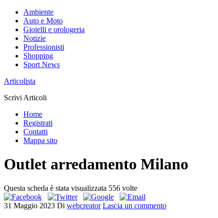
Ambiente
Auto e Moto
Gioielli e orologeria
Notizie
Professionisti
Shopping
Sport News
Articolista
Scrivi Articoli
Home
Registrati
Contatti
Mappa sito
Outlet arredamento Milano
Questa scheda è stata visualizzata 556 volte
31 Maggio 2023
Di
webcreator
Lascia un commento