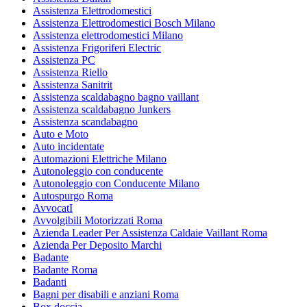
Assistenza Elettrodomestici
Assistenza Elettrodomestici Bosch Milano
Assistenza elettrodomestici Milano
Assistenza Frigoriferi Electric
Assistenza PC
Assistenza Riello
Assistenza Sanitrit
Assistenza scaldabagno bagno vaillant
Assistenza scaldabagno Junkers
Assistenza scandabagno
Auto e Moto
Auto incidentate
Automazioni Elettriche Milano
Autonoleggio con conducente
Autonoleggio con Conducente Milano
Autospurgo Roma
AvvocatI
Avvolgibili Motorizzati Roma
Azienda Leader Per Assistenza Caldaie Vaillant Roma
Azienda Per Deposito Marchi
Badante
Badante Roma
Badanti
Bagni per disabili e anziani Roma
Box doccia