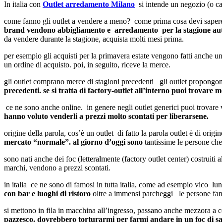
In italia con
Outlet arredamento Milano
si intende un negozio (o cat
come fanno gli outlet a vendere a meno? come prima cosa devi sapere
brand vendono abbigliamento e arredamento per la stagione aut
da vendere durante la stagione, acquista molti mesi prima.
per esempio gli acquisti per la primavera estate vengono fatti anche u
un ordine di acquisto. poi, in seguito, riceve la merce.
gli outlet comprano merce di stagioni precedenti gli outlet propongo
precedenti. se si tratta di factory-outlet all’interno puoi trovar
ce ne sono anche online. in genere negli outlet generici puoi trovare v
hanno voluto venderli a prezzi molto scontati per liberarsene.
origine della parola, cos’è un outlet di fatto la parola outlet è di orig
mercato “normale”.
al giorno d’oggi sono
tantissime le persone che
sono nati anche dei foc (letteralmente (factory outlet center) costruiti 
marchi, vendono a prezzi scontati.
in italia ce ne sono di famosi in tutta italia, come ad esempio vico lun
con bar e luoghi di ristoro
oltre a immensi parcheggi le persone fann
si mettono in fila in macchina all’ingresso, passano anche mezzora a 
pazzesco. dovrebbero torturarmi per farmi andare in un foc di sab