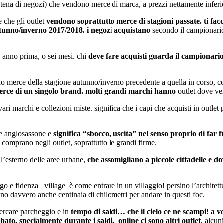
ena di negozi) che vendono merce di marca, a prezzi nettamente inferiori
 che gli outlet
vendono soprattutto merce di stagioni passate. ti fac
unno/inverno 2017/2018. i negozi acquistano
secondo il campionario
n anno prima, o sei mesi. chi
deve fare acquisti guarda il campionario
no merce della stagione autunno/inverno precedente a quella in corso, 
e merce di un singolo brand. molti grandi marchi hanno
outlet dove ve
ari marchi e collezioni miste. significa che i capi che acquisti in outle
ine anglosassone e
significa “sbocco, uscita” nel senso proprio di far 
 comprano negli outlet, soprattutto le grandi firme.
all’esterno delle aree urbane,
che assomigliano a piccole cittadelle e do
go e fidenza village è come entrare in un villaggio! persino l’architettura
o davvero anche centinaia di chilometri per andare in questi foc.
cercare parcheggio e in
tempo di saldi… che il cielo ce ne scampi! a vo
ato, specialmente durante i saldi.
online ci sono altri outlet
, alcun