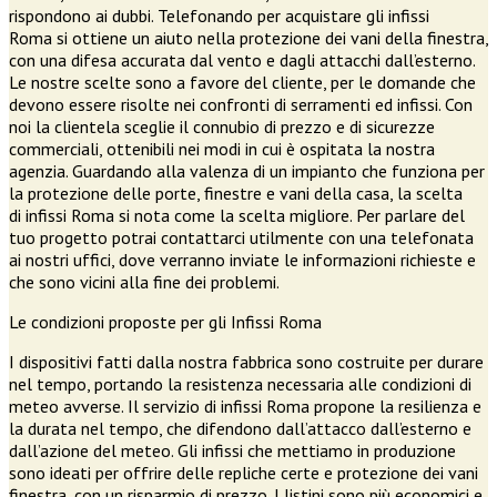
rispondono ai dubbi. Telefonando per acquistare gli infissi
Roma si ottiene un aiuto nella protezione dei vani della finestra,
con una difesa accurata dal vento e dagli attacchi dall’esterno.
Le nostre scelte sono a favore del cliente, per le domande che
devono essere risolte nei confronti di serramenti ed infissi. Con
noi la clientela sceglie il connubio di prezzo e di sicurezze
commerciali, ottenibili nei modi in cui è ospitata la nostra
agenzia. Guardando alla valenza di un impianto che funziona per
la protezione delle porte, finestre e vani della casa, la scelta
di infissi Roma si nota come la scelta migliore. Per parlare del
tuo progetto potrai contattarci utilmente con una telefonata
ai nostri uffici, dove verranno inviate le informazioni richieste e
che sono vicini alla fine dei problemi.
Le condizioni proposte per gli Infissi Roma
I dispositivi fatti dalla nostra fabbrica sono costruite per durare
nel tempo, portando la resistenza necessaria alle condizioni di
meteo avverse. Il servizio di infissi Roma propone la resilienza e
la durata nel tempo, che difendono dall’attacco dall’esterno e
dall’azione del meteo. Gli infissi che mettiamo in produzione
sono ideati per offrire delle repliche certe e protezione dei vani
finestra, con un risparmio di prezzo. I listini sono più economici e