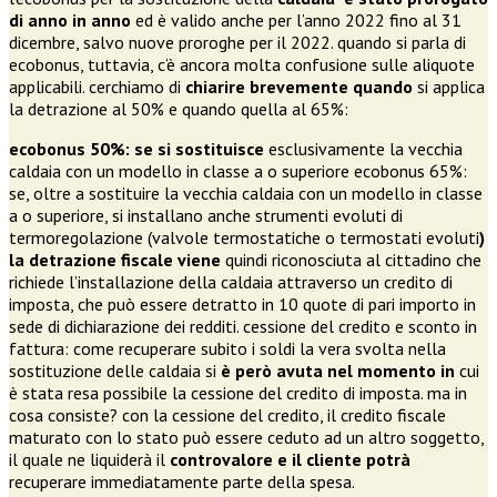
di anno in anno
ed è valido anche per l’anno 2022 fino al 31
dicembre, salvo nuove proroghe per il 2022. quando si parla di
ecobonus, tuttavia, c’è ancora molta confusione sulle aliquote
applicabili. cerchiamo di
chiarire brevemente quando
si applica
la detrazione al 50% e quando quella al 65%:
ecobonus 50%: se si sostituisce
esclusivamente la vecchia
caldaia con un modello in classe a o superiore ecobonus 65%:
se, oltre a sostituire la vecchia caldaia con un modello in classe
a o superiore, si installano anche strumenti evoluti di
termoregolazione (valvole termostatiche o termostati evoluti
)
la detrazione fiscale viene
quindi riconosciuta al cittadino che
richiede l’installazione della caldaia attraverso un credito di
imposta, che può essere detratto in 10 quote di pari importo in
sede di dichiarazione dei redditi. cessione del credito e sconto in
fattura: come recuperare subito i soldi la vera svolta nella
sostituzione delle caldaia si
è però avuta nel momento in
cui
è stata resa possibile la cessione del credito di imposta. ma in
cosa consiste? con la cessione del credito, il credito fiscale
maturato con lo stato può essere ceduto ad un altro soggetto,
il quale ne liquiderà il
controvalore e il cliente potrà
recuperare immediatamente parte della spesa.