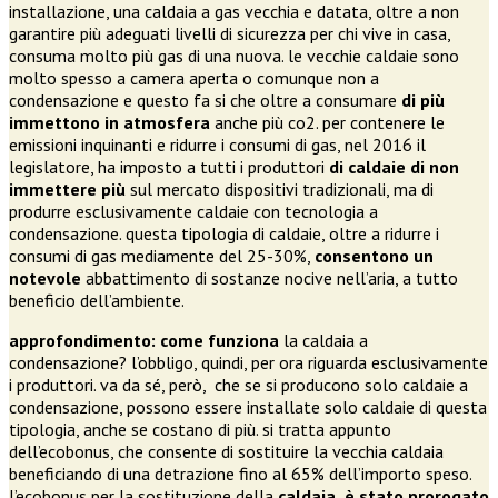
installazione, una caldaia a gas vecchia e datata, oltre a non
garantire più adeguati livelli di sicurezza per chi vive in casa,
consuma molto più gas di una nuova. le vecchie caldaie sono
molto spesso a camera aperta o comunque non a
condensazione e questo fa si che oltre a consumare
di più
immettono in atmosfera
anche più co2. per contenere le
emissioni inquinanti e ridurre i consumi di gas, nel 2016 il
legislatore, ha imposto a tutti i produttori
di caldaie di non
immettere più
sul mercato dispositivi tradizionali, ma di
produrre esclusivamente caldaie con tecnologia a
condensazione. questa tipologia di caldaie, oltre a ridurre i
consumi di gas mediamente del 25-30%,
consentono un
notevole
abbattimento di sostanze nocive nell’aria, a tutto
beneficio dell’ambiente.
approfondimento: come funziona
la caldaia a
condensazione? l’obbligo, quindi, per ora riguarda esclusivamente
i produttori. va da sé, però, che se si producono solo caldaie a
condensazione, possono essere installate solo caldaie di questa
tipologia, anche se costano di più. si tratta appunto
dell’ecobonus, che consente di sostituire la vecchia caldaia
beneficiando di una detrazione fino al 65% dell’importo speso.
l’ecobonus per la sostituzione della
caldaia è stato prorogato