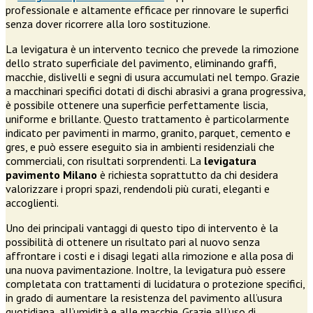
professionale e altamente efficace per rinnovare le superfici
senza dover ricorrere alla loro sostituzione.
La levigatura è un intervento tecnico che prevede la rimozione
dello strato superficiale del pavimento, eliminando graffi,
macchie, dislivelli e segni di usura accumulati nel tempo. Grazie
a macchinari specifici dotati di dischi abrasivi a grana progressiva,
è possibile ottenere una superficie perfettamente liscia,
uniforme e brillante. Questo trattamento è particolarmente
indicato per pavimenti in marmo, granito, parquet, cemento e
gres, e può essere eseguito sia in ambienti residenziali che
commerciali, con risultati sorprendenti. La
levigatura
pavimento Milano
è richiesta soprattutto da chi desidera
valorizzare i propri spazi, rendendoli più curati, eleganti e
accoglienti.
Uno dei principali vantaggi di questo tipo di intervento è la
possibilità di ottenere un risultato pari al nuovo senza
affrontare i costi e i disagi legati alla rimozione e alla posa di
una nuova pavimentazione. Inoltre, la levigatura può essere
completata con trattamenti di lucidatura o protezione specifici,
in grado di aumentare la resistenza del pavimento all’usura
quotidiana, all’umidità e alle macchie. Grazie all’uso di