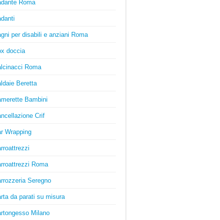
adante Roma
danti
gni per disabili e anziani Roma
x doccia
lcinacci Roma
ldaie Beretta
merette Bambini
ncellazione Crif
r Wrapping
rroattrezzi
rroattrezzi Roma
rrozzeria Seregno
rta da parati su misura
rtongesso Milano