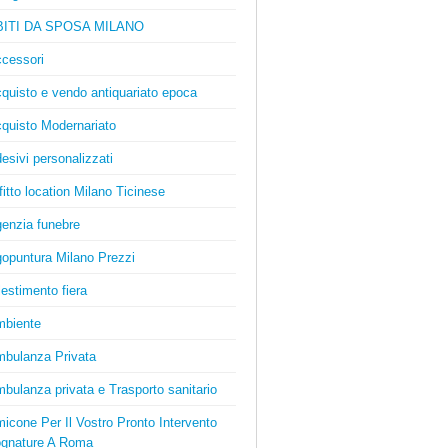
BITI DA SPOSA MILANO
cessori
quisto e vendo antiquariato epoca
quisto Modernariato
esivi personalizzati
fitto location Milano Ticinese
enzia funebre
opuntura Milano Prezzi
lestimento fiera
biente
bulanza Privata
bulanza privata e Trasporto sanitario
icone Per Il Vostro Pronto Intervento
gnature A Roma