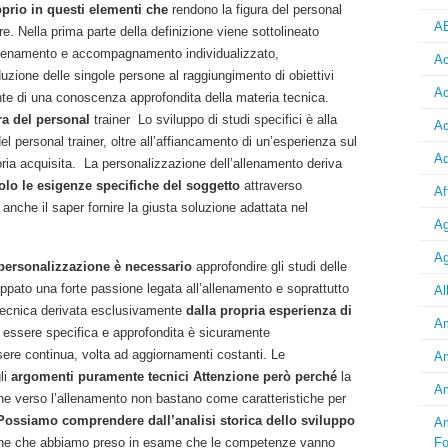
oprio in questi elementi che
rendono la figura del personal
A
re. Nella prima parte della definizione viene sottolineato
allenamento e accompagnamento individualizzato,
Ac
uzione delle singole persone al raggiungimento di obiettivi
Ac
te di una conoscenza approfondita della materia tecnica.
ura del personal
trainer Lo sviluppo di studi specifici è alla
Ac
l personal trainer, oltre all’affiancamento di un’esperienza sul
Ad
ria acquisita. La personalizzazione dell’allenamento deriva
lo le esigenze specifiche del soggetto
attraverso
Af
nche il saper fornire la giusta soluzione adattata nel
Ag
Ag
 personalizzazione è necessario
approfondire gli studi delle
ppato una forte passione legata all’allenamento e soprattutto
Al
tecnica derivata esclusivamente
dalla propria esperienza di
Am
 essere specifica e approfondita è sicuramente
ssere continua, volta ad aggiornamenti costanti. Le
Am
li
argomenti puramente tecnici Attenzione però perché
la
Am
ne verso l’allenamento non bastano come caratteristiche per
Possiamo comprendere dall’analisi storica dello sviluppo
Am
zione che abbiamo preso in esame che le competenze vanno
Fo