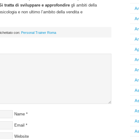
Si tratta di sviluppare e approfondire
gli ambiti della
Am
sicologia e non ultimo l’ambito della vendita e
An
An
ichettato con:
Personal Trainer Roma
An
Ap
Ar
Ar
Ar
As
As
As
Name
*
As
Email
*
As
Website