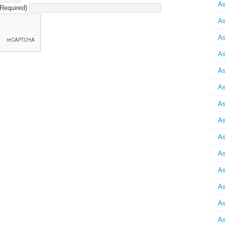
As
(Required)
As
As
As
As
As
As
As
As
As
As
As
As
As