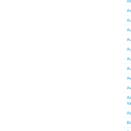
As
As
Au
Au
Au
Au
Au
Au
Av
Av
Az
Va
Az
Ba