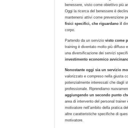
benessere, visto come obiettivo più am
Oggi la ricerca del benessere è declina
mantenersi attivi come prevenzione pe
fisici specifici, che riguardano il
dim
corpo.
Partendo da un servizio
visto come p
training è diventato molto più diffuso
una diversificazione dei servizi spec
investimento economico avvicinan
Nonostante oggi sia un servizio mo
valorizzato e compreso nella giusta co
potenzialmente interessati che dagli s
professionale. Riprendiamo nuovamente 
aggiungendo un secondo punto che
area di intervento del personal trainer è
motivatore nell’ambito della pratica d
altre caratteristiche specifiche di que
motivatore.