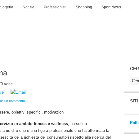
rologeria
Notizie
Professionisti
Shopping
Sport News
TI
MAPPA SITO
CER
ma
9 volte
SIT
cia un commento
ere, obiettivi specifici, motivazioni
Pall
servizio in ambito fitness e wellness
, ha subito
siamo dire che è una figura professionale che ha affermato la
escita della richiesta dei consumatori rispetto alla ricerca del