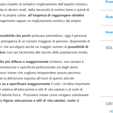
Pron
pio rispetto al semplice miglioramento dell’aspetto estetico.
ta in diversi modi, dalla necessità di sentirsi bene e quindi di
r la propria salute,
all’esigenza di raggiungere obiettivi
Rist
agrimento oppure un miglioramento estetico del proprio
Inve
ossibilità che pochi
potevano permettersi, oggi il personal
 e prerogativa di un numero maggiore di persone, disponendo di
ifici che accolgono anche un maggior numero di
possibilità di
SOL
dosi
così più facilmente alle tasche della popolazione media.
lto più diffuso e maggiormente
richiesto, non sempre è
nnotazione e specificità professionale sia dagli utenti
tessi trainer che vogliono intraprendere questo percorso
la definizione esposta all’inizio di questo articolo
 va a specificare maggiormente
il ruolo: Un’altra importante
 relativa all’educazione a stili di vita salutari e al ruolo di
ell’attività fisica. Possiamo notare come vengano sottolineate
sta
figura: educazione a stili di vita salutari, ruolo
di
CAT
Ab