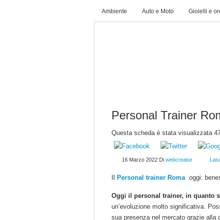
Ambiente
Auto e Moto
Gioielli e o
HOME
REGISTRATI
CONTAT
Personal Trainer Ro
Questa scheda è stata visualizzata 47
16 Marzo 2022
Di
webcreator
Las
Il
Personal trainer Roma
oggi: beness
Oggi il personal trainer, in quanto 
un’evoluzione molto significativa. Pos
sua presenza nel mercato grazie alla cr