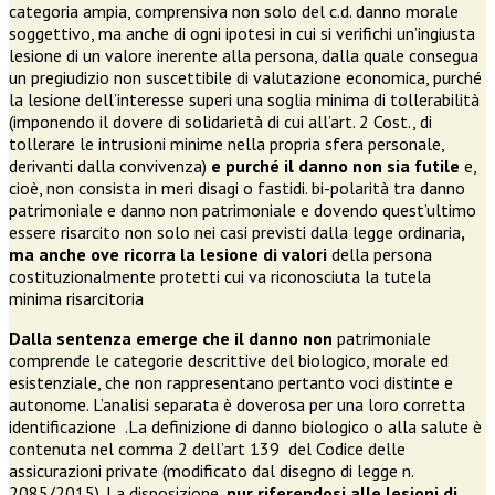
categoria ampia, comprensiva non solo del c.d. danno morale
soggettivo, ma anche di ogni ipotesi in cui si verifichi un’ingiusta
lesione di un valore inerente alla persona, dalla quale consegua
un pregiudizio non suscettibile di valutazione economica, purché
la lesione dell’interesse superi una soglia minima di tollerabilità
(imponendo il dovere di solidarietà di cui all’art. 2 Cost., di
tollerare le intrusioni minime nella propria sfera personale,
derivanti dalla convivenza)
e purché il danno non sia futile
e,
cioè, non consista in meri disagi o fastidi. bi-polarità tra danno
patrimoniale e danno non patrimoniale e dovendo quest’ultimo
essere risarcito non solo nei casi previsti dalla legge ordinaria
,
ma anche ove ricorra la lesione di valori
della persona
costituzionalmente protetti cui va riconosciuta la tutela
minima risarcitoria
Dalla sentenza emerge che il danno non
patrimoniale
comprende le categorie descrittive del biologico, morale ed
esistenziale, che non rappresentano pertanto voci distinte e
autonome. L’analisi separata è doverosa per una loro corretta
identificazione .La definizione di danno biologico o alla salute è
contenuta nel comma 2 dell’art 139 del Codice delle
assicurazioni private (modificato dal disegno di legge n.
2085/2015). La disposizione,
pur riferendosi alle lesioni di