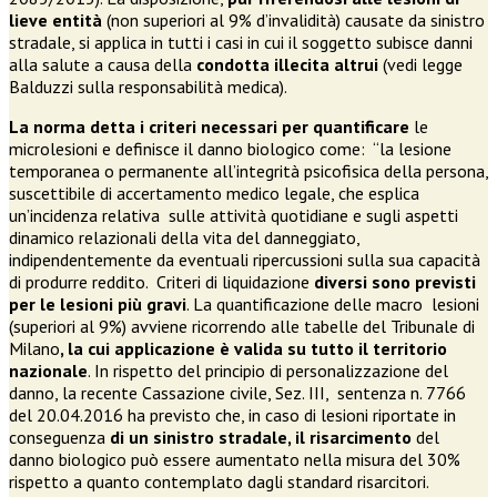
lieve entità
(non superiori al 9% d’invalidità) causate da sinistro
stradale, si applica in tutti i casi in cui il soggetto subisce danni
alla salute a causa della
condotta illecita altrui
(vedi legge
Balduzzi sulla responsabilità medica).
La norma detta i criteri necessari per quantificare
le
microlesioni e definisce il danno biologico come: “la lesione
temporanea o permanente all’integrità psicofisica della persona,
suscettibile di accertamento medico legale, che esplica
un’incidenza relativa sulle attività quotidiane e sugli aspetti
dinamico relazionali della vita del danneggiato,
indipendentemente da eventuali ripercussioni sulla sua capacità
di produrre reddito. Criteri di liquidazione
diversi sono previsti
per le lesioni più gravi
. La quantificazione delle macro lesioni
(superiori al 9%) avviene ricorrendo alle tabelle del Tribunale di
Milano
, la cui applicazione è valida su tutto il territorio
nazionale
. In rispetto del principio di personalizzazione del
danno, la recente Cassazione civile, Sez. III, sentenza n. 7766
del 20.04.2016 ha previsto che, in caso di lesioni riportate in
conseguenza
di un sinistro stradale, il risarcimento
del
danno biologico può essere aumentato nella misura del 30%
rispetto a quanto contemplato dagli standard risarcitori.