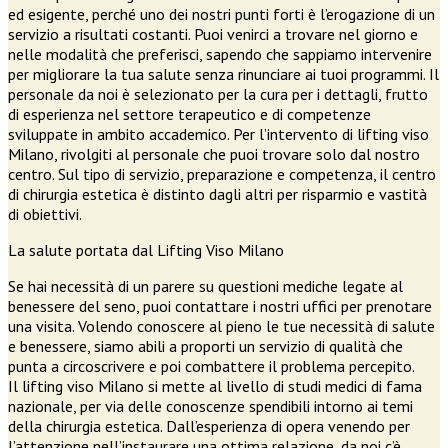
ed esigente, perché uno dei nostri punti forti è l’erogazione di un
servizio a risultati costanti. Puoi venirci a trovare nel giorno e
nelle modalità che preferisci, sapendo che sappiamo intervenire
per migliorare la tua salute senza rinunciare ai tuoi programmi. Il
personale da noi è selezionato per la cura per i dettagli, frutto
di esperienza nel settore terapeutico e di competenze
sviluppate in ambito accademico. Per l’intervento di lifting viso
Milano, rivolgiti al personale che puoi trovare solo dal nostro
centro. Sul tipo di servizio, preparazione e competenza, il centro
di chirurgia estetica è distinto dagli altri per risparmio e vastità
di obiettivi.
La salute portata dal Lifting Viso Milano
Se hai necessità di un parere su questioni mediche legate al
benessere del seno, puoi contattare i nostri uffici per prenotare
una visita. Volendo conoscere al pieno le tue necessità di salute
e benessere, siamo abili a proporti un servizio di qualità che
punta a circoscrivere e poi combattere il problema percepito.
Il lifting viso Milano si mette al livello di studi medici di fama
nazionale, per via delle conoscenze spendibili intorno ai temi
della chirurgia estetica. Dall’esperienza di opera venendo per
l’attenzione nell’instaurare una ottima relazione, da noi c’è