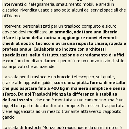
interventi
di falegnameria, smaltimento mobili e arredi in
discarica, rivendita usato siano solo alcuni dei servizi speciali che
offriamo.
Interventi personalizzati per un trasloco completo e sicuro
dove se devi modificare un
armadio, adattare una libreria,
rifare il piano della cucina o aggiungere nuovi elementi,
chiedi al nostro tecnico e avrai una risposta chiara, rapida e
professionale. Collaboriamo inoltre con architetti
specializzati nella ristrutturazione e arredamento di uffici
e con
fornitori di arredamenti per offrire un nuovo inizio di stile,
sia ai privati che ad aziende.
La scala per il trasloco è un braccio telescopico, sul quale,
grazie alle apposite guide,
scorre una piattaforma di metallo
che può ospitare fino a 400 kg in maniera semplice e senza
sforzo. Da noi Traslochi Monza la differenza è stabilita
dall’autoscala
che non è montata su un camioncino, ma è un
oggetto a parte dotato di ruote proprie. Per essere trasportata
viene agganciata ad un mezzo trainante attraverso l’apposito
gancio.
La scala di Traslochi Monza può raggiungere da un minimo di 3